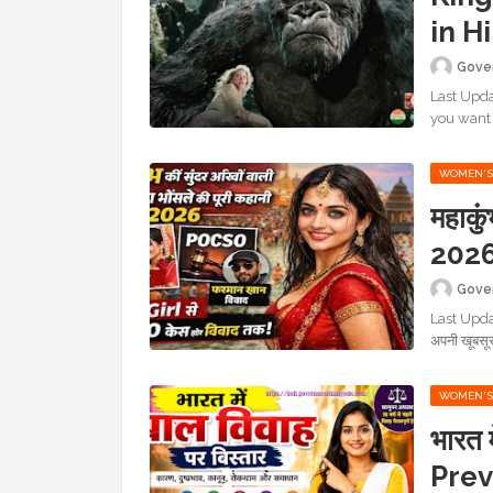
in H
Gove
Last Upda
you want 
WOMEN'S
महाकुं
2026
ताजा
Gove
Mona
Last Update
अपनी खूबसू
WOMEN'S
भारत 
Prev