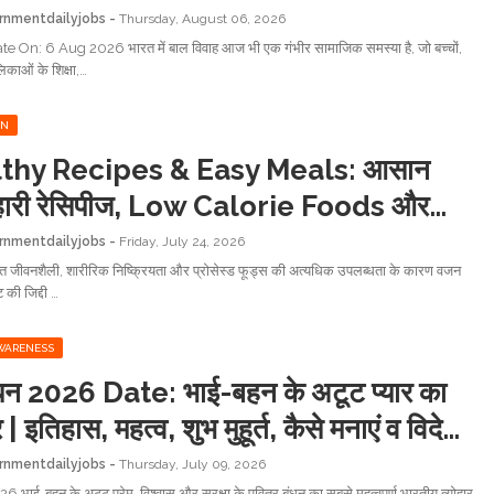
iage in India
rnmentdailyjobs
Thursday, August 06, 2026
e On: 6 Aug 2026 भारत में बाल विवाह आज भी एक गंभीर सामाजिक समस्या है, जो बच्चों,
िकाओं के शिक्षा,…
ON
thy Recipes & Easy Meals: आसान
हारी रेसिपीज, Low Calorie Foods और
ेदिक घरेलू उपाय
rnmentdailyjobs
Friday, July 24, 2026
त जीवनशैली, शारीरिक निष्क्रियता और प्रोसेस्ड फूड्स की अत्यधिक उपलब्धता के कारण वजन
 की जिद्दी …
WARENESS
बंधन 2026 Date: भाई-बहन के अटूट प्यार का
र | इतिहास, महत्व, शुभ मुहूर्त, कैसे मनाएं व विदेशों
सव
rnmentdailyjobs
Thursday, July 09, 2026
26 भाई-बहन के अटूट प्रेम, विश्वास और सुरक्षा के पवित्र बंधन का सबसे महत्वपूर्ण भारतीय त्योहार