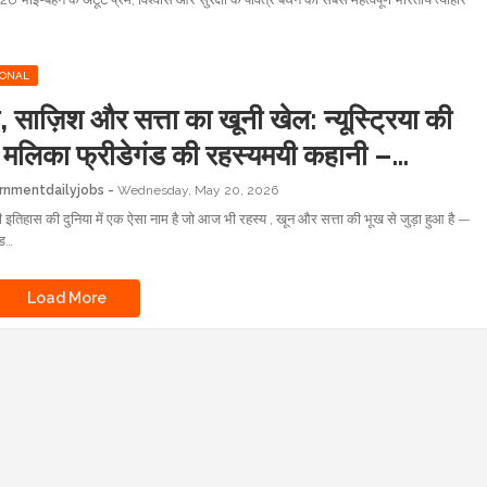
IONAL
 साज़िश और सत्ता का खूनी खेल: न्यूस्ट्रिया की
यी मलिका फ्रीडेगंड की रहस्यमयी कहानी –
गंड
rnmentdailyjobs
Wednesday, May 20, 2026
 की इतिहास की दुनिया में एक ऐसा नाम है जो आज भी रहस्य , खून और सत्ता की भूख से जुड़ा हुआ है —
ड…
Load More