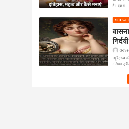
है। इस व…
MOTIVAT
वासना,
निर्द
फ्रीडे
Gove
न्यूस्ट्रिया
मलिका फ्री