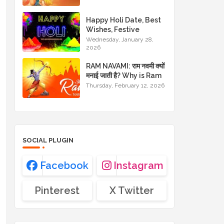
JAYANTI WISHES
Happy Holi Date, Best
Wishes, Festive
Images and Traditional
Wednesday, January 28,
2026
Greetings
RAM NAVAMI: राम नवमी क्यों
मनाई जाती है? Why is Ram
Navami celebrated?
Thursday, February 12, 2026
SOCIAL PLUGIN
Facebook
Instagram
Pinterest
X Twitter