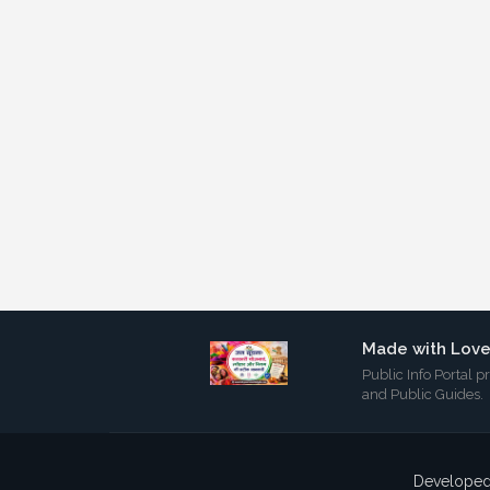
Made with Love
Public Info Portal
and Public Guides.
Developed