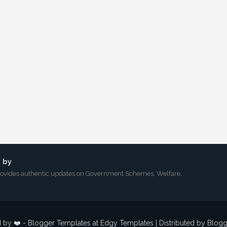
 by
 provides authentic updates on Government Schemes, Welfare,
 by ❤️ -
Blogger Templates
at Edgy Templates | Distributed by
Blog